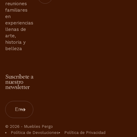
Aviso de Privacidad
reuniones
Contrato de Compra-Venta
Whatsapp:
familiares
Términos de Uso
en
55 6421 0110
55 3399 9859
Términos y Condiciones
experiencias
Contacto de Servicios de
llenas de
Interiorismo:
arte,
historia y
proyectosweb@mueblespergo.com
belleza
Whatsapp:
55 3399 9859
Contacto Servicio al Cliente:
Suscríbete a
servicioaclientes@mueblespergo.com
nuestro
newsletter
Whatsapp:
55 8094 2830
Whatsapp:
56 5112 8714
© 2026 -
Muebles Pergo
Política de Devoluciones
Política de Privacidad