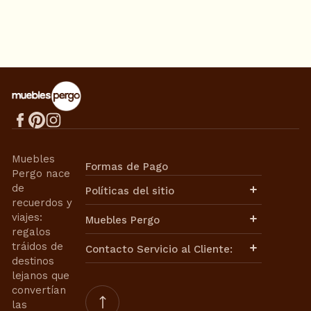
Muebles
Formas de Pago
Pergo nace
de
Políticas del sitio
recuerdos y
Aviso de Privacidad
viajes:
Muebles Pergo
Términos de Uso
regalos
Términos y Condiciones
Políticas de Envíos
tráidos de
Contacto Servicio al Cliente:
Cambios y Devoluciones
destinos
Facturación
lejanos que
Contacto de Ventas:
Nuestra Historia
convertían
Nuestra Misión
ventasweb@mueblespergo.com
las