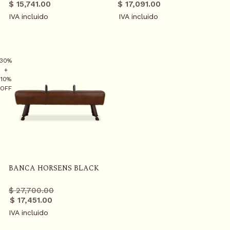
regular
promo
regular
promo
O
$ 15,741.00
$ 17,091.00
C
IVA incluido
IVA incluido
O
N
T
30%
E
+
N
10%
OFF
T
BANCA HORSENS BLACK
Precio
Precio
$ 27,700.00
regular
promo
$ 17,451.00
IVA incluido