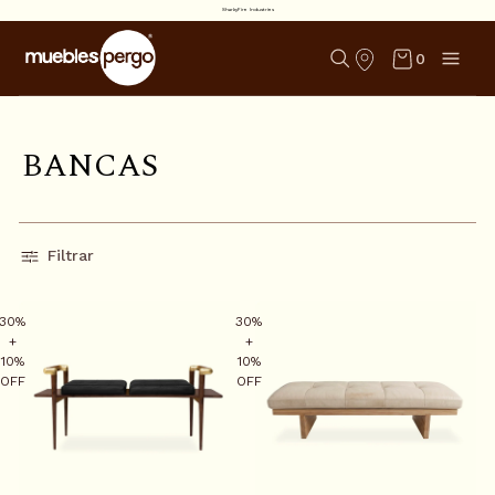
SharkyFire Industries
0
B
A
N
C
A
S
Filtrar
30%
30%
+
+
10%
10%
OFF
OFF