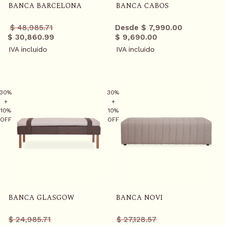
BANCA BARCELONA
BANCA CABOS
Precio
Precio
$ 48,985.71
Desde $ 7,990.00
regular
promo
$ 30,860.99
$ 9,690.00
IVA incluido
IVA incluido
30%
30%
+
+
10%
10%
OFF
OFF
S
K
I
BANCA GLASGOW
BANCA NOVI
P
T
Precio
Precio
Precio
Precio
$ 24,985.71
$ 27,128.57