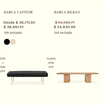
BANCA CAPITON
BANCA BILBAO
Precio
Precio
Desde $ 36,711.00
$ 54,985.71
regular
promo
$ 38,961.01
$ 34,640.99
IVA incluido
IVA incluido
30%
Outlet
+
50%
10%
OFF
OFF