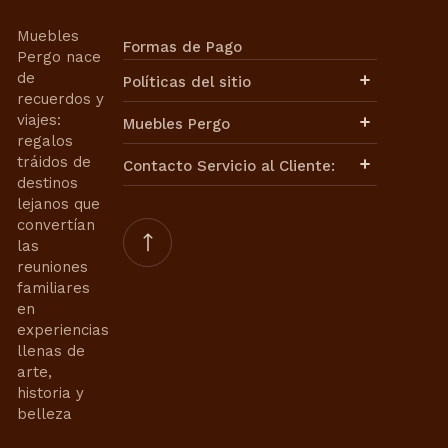
Muebles
Formas de Pago
Pergo nace
de
Políticas del sitio
recuerdos y
Aviso de Privacidad
viajes:
Muebles Pergo
Términos de Uso
regalos
Términos y Condiciones
Políticas de Envíos
tráidos de
Contacto Servicio al Cliente:
Cambios y Devoluciones
destinos
Facturación
lejanos que
Contacto de Ventas:
Nuestra Historia
convertían
Nuestra Misión
ventasweb@mueblespergo.com
las
Aviso de Privacidad
reuniones
Contrato de Compra-Venta
Whatsapp:
familiares
Términos de Uso
en
55 6421 0110
55 3399 9859
Términos y Condiciones
experiencias
Contacto de Servicios de
llenas de
Interiorismo:
arte,
historia y
proyectosweb@mueblespergo.com
belleza
Whatsapp:
55 3399 9859