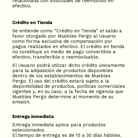
relacionada con solicitudes de reembolso en
efectivo.
Crédito en Tienda
Se entiende como “Crédito en Tienda” el saldo a
favor otorgado por Muebles Pergo al Usuario
como forma exclusiva de compensación por
pagos realizados en efectivo. El crédito en tienda
no constituye un medio de pago convertible a
efectivo, transferible o reembolsable.
El Usuario podrá utilizar dicho crédito únicamente
para la adquisición de productos disponibles
S
dentro de los establecimientos de Muebles
K
Pergo. El uso del crédito estará sujeto a la
disponibilidad de productos, políticas comerciales
I
vigentes y, en su caso, a la fecha de vigencia que
P
Muebles Pergo determine al momento de su
emisión.
T
O
Entrega inmediata
C
Entrega inmediata aplica para productos
O
seleccionados.
N
El tiempo de entrega es de 15 a 30 días hábiles.