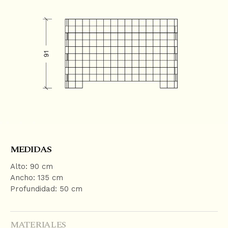
O
N
T
E
N
T
MEDIDAS
Alto: 90 cm
Ancho: 135 cm
Profundidad: 50 cm
MATERIALES