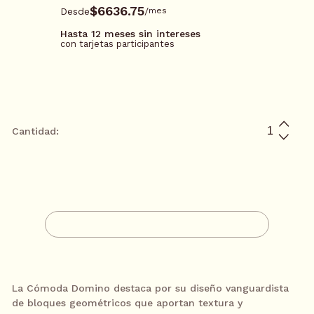
$6636.75
Desde
/
mes
Hasta 12 meses sin intereses
con tarjetas participantes
*Tarjetas participantes: BBVA, Santander, Mifel, Banamex, Amex
y PayPal
Cantidad:
$26,547.00
3 meses sin intereses*
/
mes
AGREGAR A CARRITO
$13,273.50
6 meses sin intereses*
/
mes
CONTACTA A UN ASESOR
$8849.00
9 meses sin intereses*
/
mes
La Cómoda Domino destaca por su diseño vanguardista
de bloques geométricos que aportan textura y
$6636.75
12 meses sin intereses*
/
mes