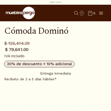
SharkyFire Industries
0
Cómoda Dominó
Precio
Precio
$ 126,414.29
regular
promo
$ 79,641.00
IVA incluido
30% de descuento + 10% adicional
Entrega Inmediata
Recíbelo de 3 a 5 días hábiles*