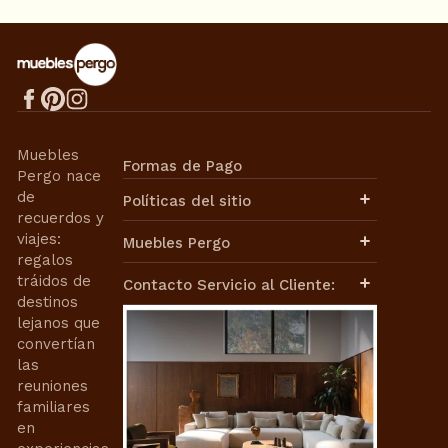
Muebles
Formas de Pago
Pergo nace
de
Políticas del sitio
recuerdos y
Aviso de Privacidad
viajes:
Muebles Pergo
Términos de Uso
regalos
Términos y Condiciones
Políticas de Envíos
tráidos de
Contacto Servicio al Cliente:
Cambios y Devoluciones
destinos
Facturación
lejanos que
Contacto de Ventas:
Nuestra Historia
convertían
Nuestra Misión
ventasweb@mueblespergo.com
las
Aviso de Privacidad
reuniones
Contrato de Compra-Venta
Whatsapp:
familiares
Términos de Uso
en
55 6421 0110
55 3399 9859
Términos y Condiciones