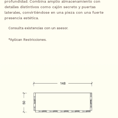
profundidad. Combina amplio almacenamiento con
detalles distintivos como cajón secreto y puertas
laterales, convirtiéndose en una pieza con una fuerte
18 meses sin intereses
$4424.50
/
presencia estética.
mes
Pagando a través de PayPal
Consulta existencias con un asesor.
24 meses sin intereses
*Aplican Restricciones.
$3318.38
/
mes
Pagando con tarjeta Banamex a
través de PayPal
¿Necesitas ayuda?
CONTACTAR
Contacta a un asesor por WhatsApp
S
Ver términos y condiciones
K
I
P
T
O
C