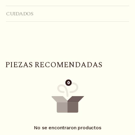
CUIDADOS
P
I
E
Z
A
S
R
E
C
O
M
E
N
D
A
D
A
S
No se encontraron productos