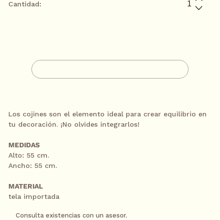
Cantidad:
AGREGAR A CARRITO
CONTACTA A UN ASESOR
Los cojines son el elemento ideal para crear equilibrio en
tu decoración.
¡No olvides integrarlos!
MEDIDAS
Alto: 55 cm.
Ancho: 55 cm.
S
K
MATERIAL
I
tela importada
P
T
Consulta existencias con un asesor.