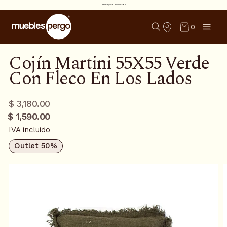
SharkyFire Industries
0
Cojín Martini 55X55 Verde
Con Fleco En Los Lados
Precio
Precio
$ 3,180.00
regular
promo
$ 1,590.00
IVA incluido
Outlet 50%