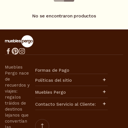
No se encontraron productos
Muebles
Formas de Pago
Pergo nace
de
Políticas del sitio
recuerdos y
Aviso de Privacidad
viajes:
Muebles Pergo
Términos de Uso
regalos
Términos y Condiciones
Políticas de Envíos
tráidos de
Contacto Servicio al Cliente:
Cambios y Devoluciones
destinos
Facturación
lejanos que
Contacto de Ventas:
Nuestra Historia
convertían
Nuestra Misión
ventasweb@mueblespergo.com
las