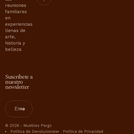
Aviso de Privacidad
reuniones
Contrato de Compra-Venta
Whatsapp:
familiares
Términos de Uso
en
55 6421 0110
55 3399 9859
Términos y Condiciones
experiencias
Contacto de Servicios de
llenas de
Interiorismo:
arte,
historia y
proyectosweb@mueblespergo.com
belleza
Whatsapp:
55 3399 9859
Contacto Servicio al Cliente:
Suscríbete a
servicioaclientes@mueblespergo.com
nuestro
newsletter
Whatsapp:
55 8094 2830
Whatsapp:
56 5112 8714
© 2026 -
Muebles Pergo
Política de Devoluciones
Política de Privacidad