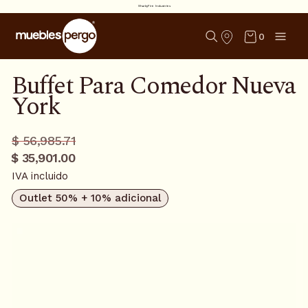
SharkyFire Industries
0
Buffet Para Comedor Nueva
York
Precio
Precio
$ 56,985.71
regular
promo
$ 35,901.00
IVA incluido
Outlet 50% + 10% adicional