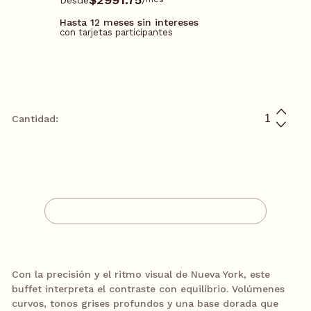
Hasta 12 meses sin intereses
con tarjetas participantes
*Tarjetas participantes: BBVA, Santander, Mifel, Banamex, Amex
y PayPal
Cantidad:
$11,967.00
3 meses sin intereses*
/
mes
AGREGAR A CARRITO
$5983.50
6 meses sin intereses*
/
mes
CONTACTA A UN ASESOR
$3989.00
9 meses sin intereses*
/
mes
Con la precisión y el ritmo visual de Nueva York, este
buffet interpreta el contraste con equilibrio. Volúmenes
$2991.75
12 meses sin intereses*
/
mes
curvos, tonos grises profundos y una base dorada que