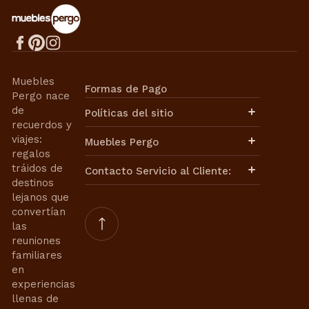
Muebles
Formas de Pago
Pergo nace
de
Políticas del sitio
recuerdos y
Aviso de Privacidad
viajes:
Muebles Pergo
Términos de Uso
regalos
Términos y Condiciones
Políticas de Envíos
tráidos de
Contacto Servicio al Cliente:
Cambios y Devoluciones
destinos
Facturación
lejanos que
Contacto de Ventas:
Nuestra Historia
convertían
Nuestra Misión
ventasweb@mueblespergo.com
las
Aviso de Privacidad
reuniones
Contrato de Compra-Venta
Whatsapp:
familiares
Términos de Uso
en
55 6421 0110
55 3399 9859
Términos y Condiciones
experiencias
Contacto de Servicios de
llenas de