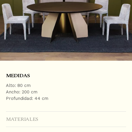
O
N
T
E
N
T
MEDIDAS
Alto: 80 cm
Ancho: 200 cm
Profundidad: 44 cm
MATERIALES