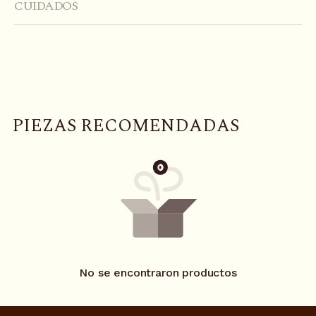
CUIDADOS
P
I
E
Z
A
S
R
E
C
O
M
E
N
D
A
D
A
S
No se encontraron productos