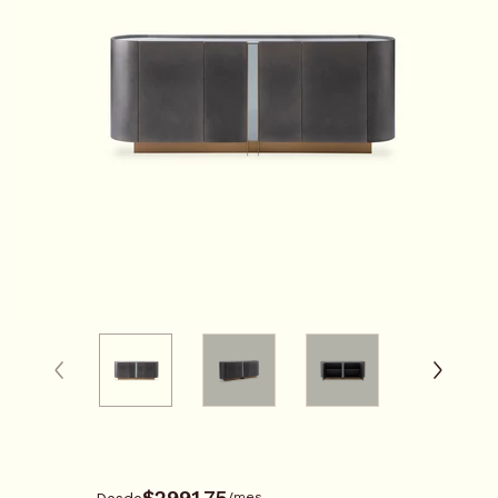
0116623
$2991.75
Desde
/
mes