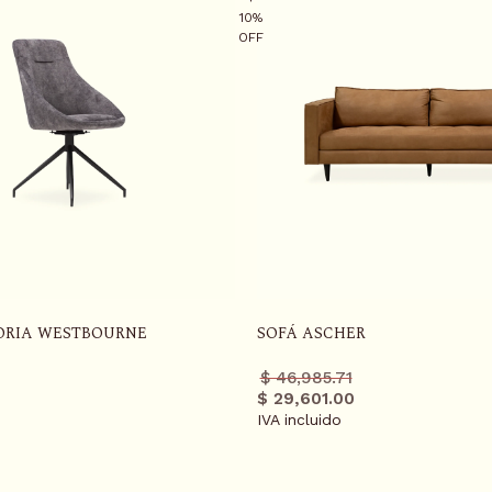
10%
OFF
TORIA WESTBOURNE
SOFÁ ASCHER
Precio
Precio
$ 46,985.71
regular
promo
$ 29,601.00
IVA incluido