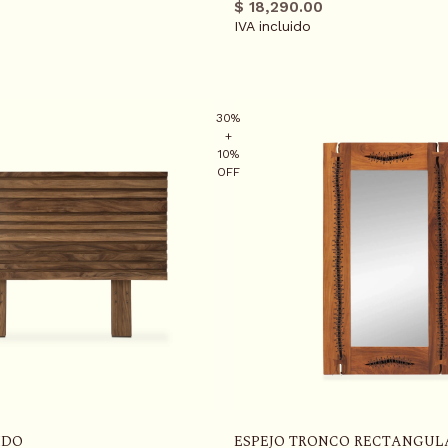
r
regular
promo
$ 18,290.00
IVA incluido
30%
+
10%
OFF
IDO
ESPEJO TRONCO RECTANGUL