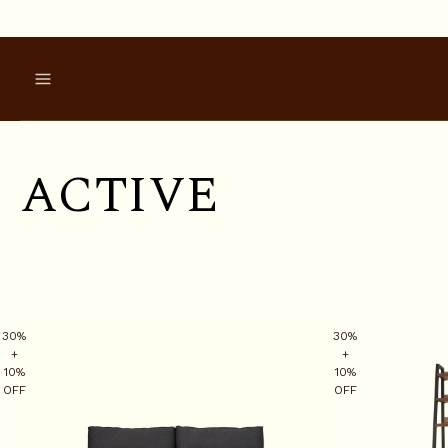
A
C
T
I
V
E
30%
30%
+
+
10%
10%
OFF
OFF