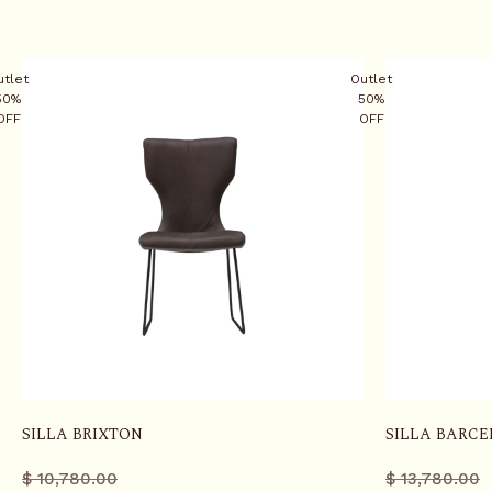
T
E
N
utlet
Outlet
T
50%
50%
OFF
OFF
SILLA BRIXTON
SILLA BARCE
Precio
Precio
Precio
Precio
$ 10,780.00
$ 13,780.00