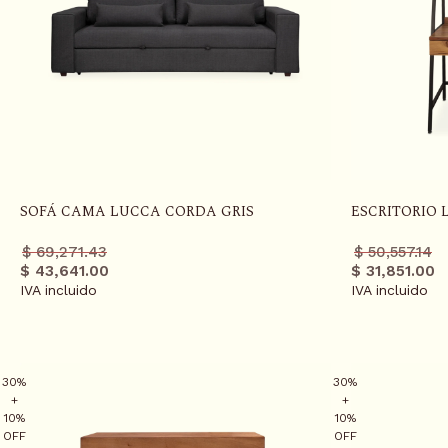
SOFÁ CAMA LUCCA CORDA GRIS
ESCRITORIO 
Precio
Precio
Precio
Precio
$ 69,271.43
$ 50,557.14
regular
promo
regula
promo
$ 43,641.00
$ 31,851.00
IVA incluido
IVA incluido
30%
30%
+
+
10%
10%
OFF
OFF