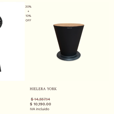
30%
+
10%
OFF
HIELERA YORK
Precio
Precio
$ 14,557.14
regular
promo
$ 10,190.00
IVA incluido