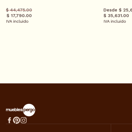
Precio
Precio
$ 44,475.00
Desde $ 25,
regular
promo
$ 17,790.00
$ 35,631.00
IVA incluido
IVA incluido