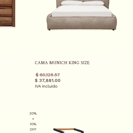
CAMA MUNICH KING SIZE
Precio
Precio
$ 60,128.57
regular
promo
$ 37,881.00
IVA incluido
30%
+
10%
OFF