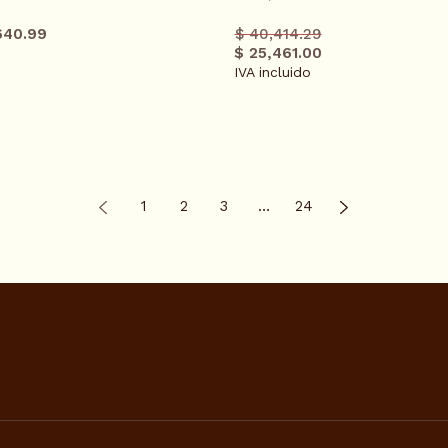
Precio
Precio
640.99
$ 40,414.29
regular
promo
$ 25,461.00
IVA incluido
1
2
3
…
24