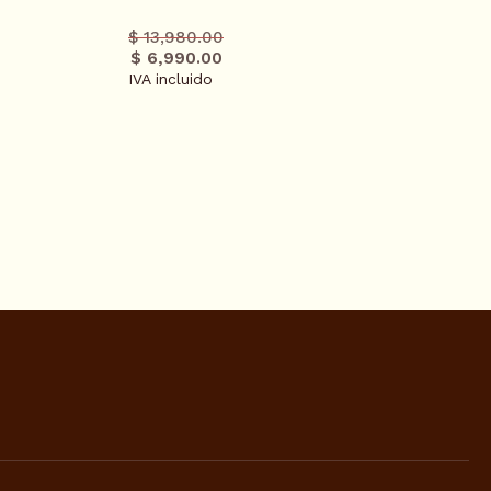
Precio
Precio
$ 13,980.00
regular
promo
$ 6,990.00
IVA incluido