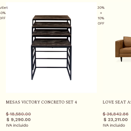
utlet
30%
50%
+
OFF
10%
OFF
S
K
I
P
T
MESAS VICTORY CONCRETO SET 4
LOVE SEAT 
O
Precio
Precio
Precio
Precio
$ 18,580.00
$ 36,842.86
C
regular
promo
regula
promo
$ 9,290.00
$ 23,211.00
O
IVA incluido
IVA incluido
N