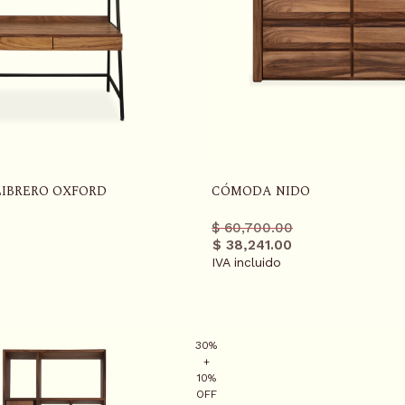
LIBRERO OXFORD
CÓMODA NIDO
Precio
Precio
$ 60,700.00
r
regular
promo
$ 38,241.00
IVA incluido
30%
+
10%
OFF