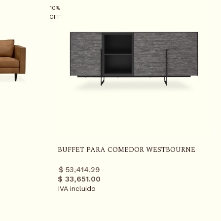
10%
OFF
BUFFET PARA COMEDOR WESTBOURNE
Precio
Precio
$ 53,414.29
regular
promo
$ 33,651.00
IVA incluido