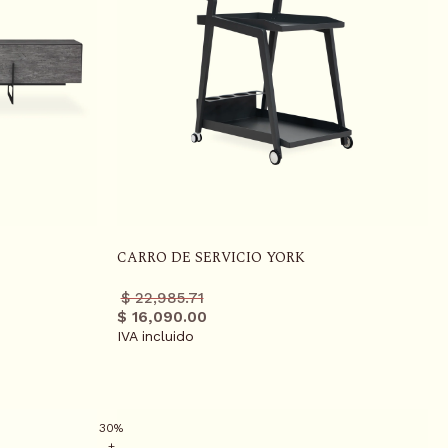
CARRO DE SERVICIO YORK
Precio
Precio
$ 22,985.71
regular
promo
$ 16,090.00
IVA incluido
30%
+