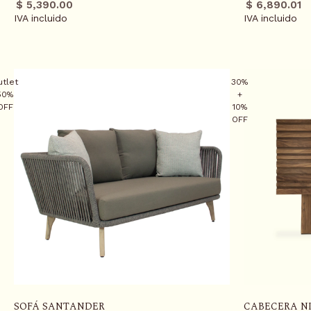
regular
promo
regula
promo
$ 5,390.00
$ 6,890.01
IVA incluido
IVA incluido
utlet
30%
50%
+
OFF
10%
OFF
SOFÁ SANTANDER
CABECERA N