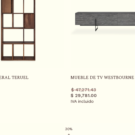
ERAL TERUEL
MUEBLE DE TV WESTBOURNE
Precio
Precio
$ 47,271.43
r
regular
promo
$ 29,781.00
IVA incluido
30%
+