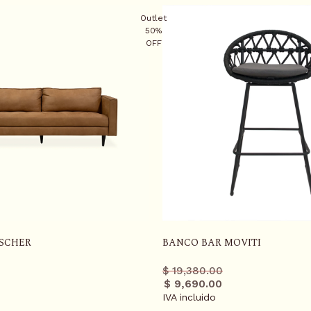
Outlet
50%
OFF
ASCHER
BANCO BAR MOVITI
Precio
Precio
$ 19,380.00
r
regular
promo
$ 9,690.00
IVA incluido