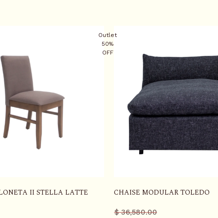
Outlet
50%
OFF
LONETA II STELLA LATTE
CHAISE MODULAR TOLEDO
Precio
Precio
$ 36,580.00