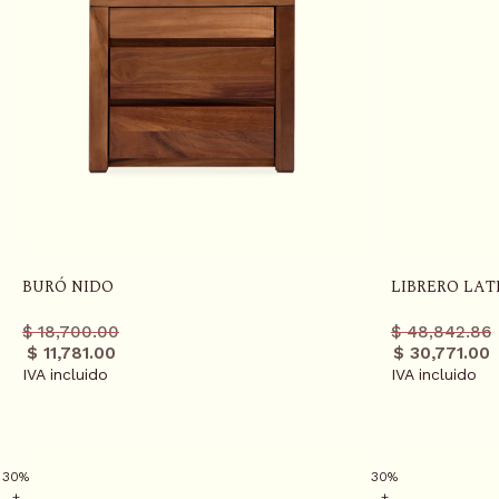
BURÓ NIDO
LIBRERO LAT
Precio
Precio
Precio
Precio
$ 18,700.00
$ 48,842.86
regular
promo
regula
promo
$ 11,781.00
$ 30,771.00
IVA incluido
IVA incluido
30%
30%
+
+