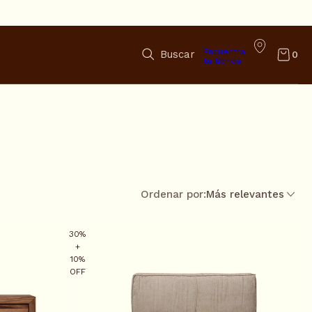
Encuentra
Buscar
0
tu tienda
Ordenar por:
Más relevantes
30%
+
10%
OFF