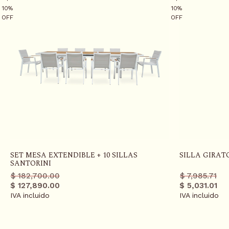
10%
10%
OFF
OFF
SET MESA EXTENDIBLE + 10 SILLAS
SILLA GIRA
SANTORINI
Precio
Precio
Precio
Precio
$ 182,700.00
$ 7,985.71
regular
promo
regular
promo
$ 127,890.00
$ 5,031.01
IVA incluido
IVA incluido