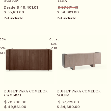
BOSTON
TENA
Precio
Precio
Desde $ 49,401.01
$ 87,271.43
regular
promo
$ 55,161.00
$ 54,981.00
IVA incluido
IVA incluido
30%
Outlet
+
50%
10%
OFF
OFF
BUFFET PARA COMEDOR
BUFFET PARA COMEDOR
CAMBRAI
SOLNA
Precio
Precio
Precio
Precio
$ 78,700.00
$ 87,225.00
regular
promo
regular
promo
$ 49,581.00
$ 34,890.00