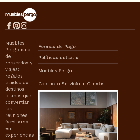
Muebles
Formas de Pago
Pergo nace
de
Políticas del sitio
recuerdos y
Aviso de Privacidad
viajes:
Muebles Pergo
Términos de Uso
regalos
Términos y Condiciones
Políticas de Envíos
tráidos de
Contacto Servicio al Cliente:
Cambios y Devoluciones
destinos
Facturación
lejanos que
Contacto de Ventas:
Nuestra Historia
convertían
Nuestra Misión
ventasweb@mueblespergo.com
las
Aviso de Privacidad
reuniones
Contrato de Compra-Venta
Whatsapp:
familiares
Términos de Uso
en
55 6421 0110
55 3399 9859
Términos y Condiciones
experiencias