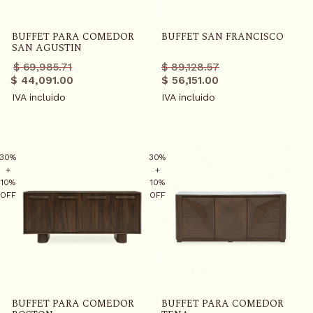
BUFFET PARA COMEDOR
BUFFET SAN FRANCISCO
SAN AGUSTIN
Precio
Precio
Precio
Precio
$ 69,985.71
$ 89,128.57
regular
promo
regular
promo
$ 44,091.00
$ 56,151.00
IVA incluido
IVA incluido
30%
30%
+
+
10%
10%
OFF
OFF
BUFFET PARA COMEDOR
BUFFET PARA COMEDOR