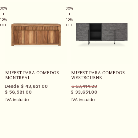
30%
30%
+
+
10%
10%
OFF
OFF
BUFFET PARA COMEDOR
BUFFET PARA COMEDOR
MONTREAL
WESTBOURNE
Precio
Precio
Desde $ 43,821.00
$ 53,414.29
regular
promo
$ 58,581.00
$ 33,651.00
IVA incluido
IVA incluido