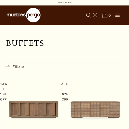
SharkyFire Industries
0
B
U
F
F
E
T
S
Filtrar
30%
30%
+
+
10%
10%
OFF
OFF