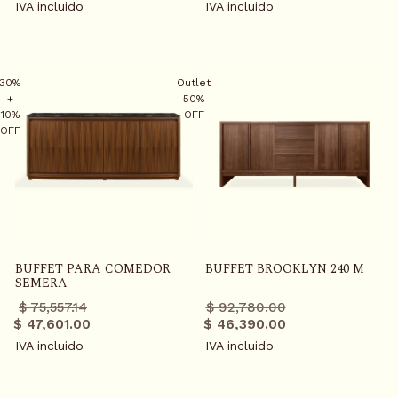
IVA incluido
IVA incluido
S
K
30%
Outlet
+
50%
I
10%
OFF
P
OFF
T
O
C
O
N
T
BUFFET PARA COMEDOR
BUFFET BROOKLYN 240 M
E
SEMERA
N
Precio
Precio
Precio
Precio
$ 75,557.14
$ 92,780.00
T
regular
promo
regular
promo
$ 47,601.00
$ 46,390.00
IVA incluido
IVA incluido