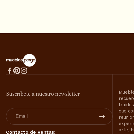
Suscríbete a nuestro newsletter
Mueble
recuer
tráido
que co
reunio
experi
arte, h
Contacto de Ventas: