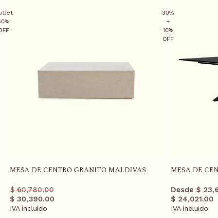
T
utlet
30%
50%
+
OFF
10%
OFF
MESA DE CENTRO GRANITO MALDIVAS
MESA DE CE
Precio
Precio
$ 60,780.00
Desde $ 23,
regular
promo
$ 30,390.00
$ 24,021.00
IVA incluido
IVA incluido