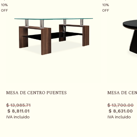
10%
10%
OFF
OFF
S
K
I
P
T
O
MESA DE CENTRO PUENTES
MESA DE CEN
C
O
Precio
Precio
Precio
Precio
$ 13,985.71
$ 13,700.00
N
regular
promo
regula
promo
$ 8,811.01
$ 8,631.00
T
IVA incluido
IVA incluido
E
N