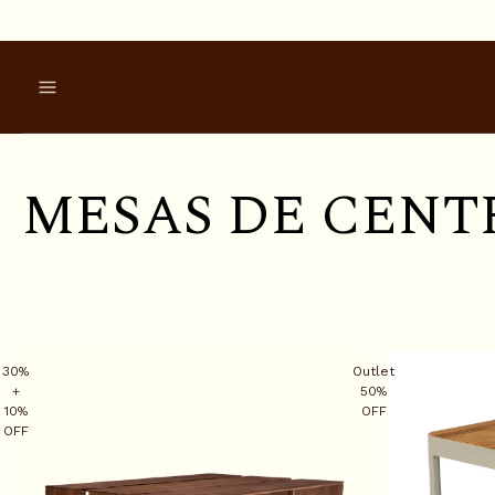
M
E
S
A
S
D
E
C
E
N
T
30%
Outlet
+
50%
10%
OFF
OFF