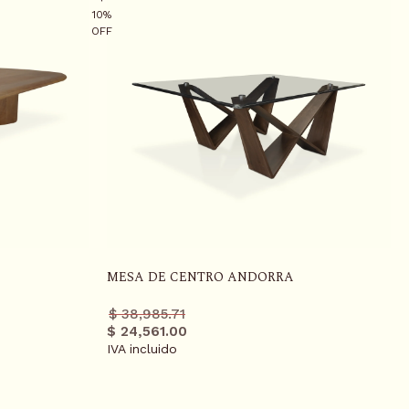
10%
OFF
MESA DE CENTRO ANDORRA
Precio
Precio
$ 38,985.71
regular
promo
$ 24,561.00
IVA incluido