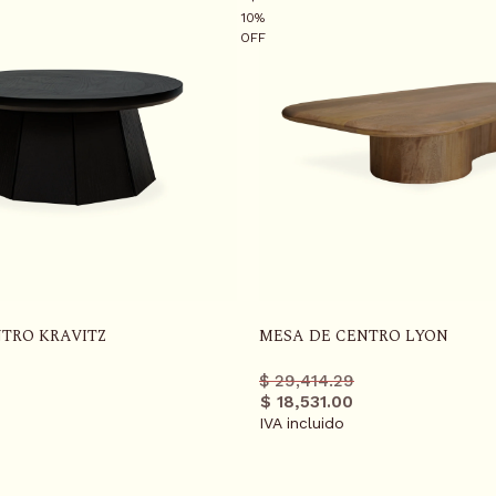
10%
OFF
TRO KRAVITZ
MESA DE CENTRO LYON
Precio
Precio
$ 29,414.29
r
regular
promo
$ 18,531.00
IVA incluido