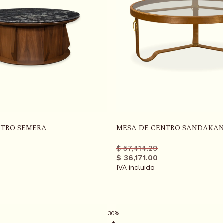
NTRO SEMERA
MESA DE CENTRO SANDAKA
Precio
Precio
$ 57,414.29
r
regular
promo
$ 36,171.00
IVA incluido
30%
+