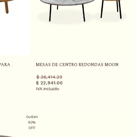
PARA
MESAS DE CENTRO REDONDAS MOON
Precio
Precio
$ 36,414.29
regular
promo
$ 22,941.00
IVA incluido
Outlet
50%
OFF