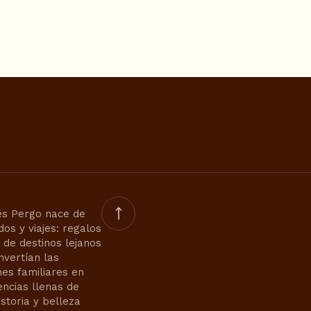
s Pergo nace de
dos y viajes: regalos
s de destinos lejanos
nvertían las
nes familiares en
encias llenas de
istoria y belleza