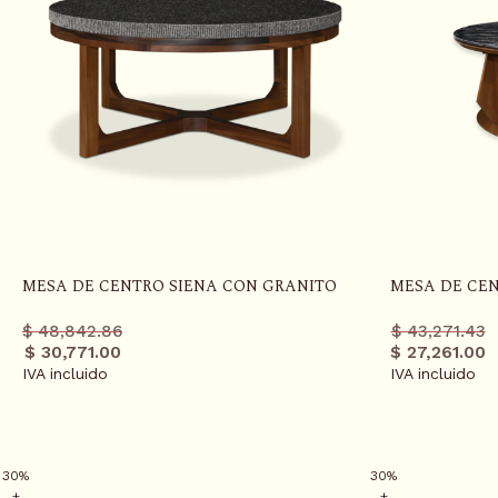
MESA DE CENTRO SIENA CON GRANITO
MESA DE CE
Precio
Precio
Precio
Precio
$ 48,842.86
$ 43,271.43
regular
promo
regula
promo
$ 30,771.00
$ 27,261.00
IVA incluido
IVA incluido
30%
30%
+
+