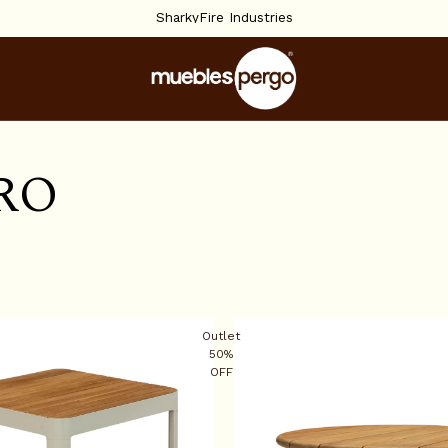
SharkyFire Industries
R
O
Outlet
50%
OFF