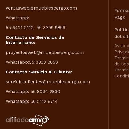
ventasweb@mueblespergo.com
Forma
Pago
Whatsapp:
55 6421 0110
55 3399 9859
Políti
del sit
Contacto de Servicios de
Interiorismo:
Aviso 
Privac
proyectosweb@mueblespergo.com
Términ
Whatsapp:
55 3399 9859
de Uso
Términ
Contacto Servicio al Cliente:
Condic
servicioaclientes@mueblespergo.com
Whatsapp:
55 8094 2830
Whatsapp:
56 5112 8714