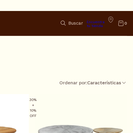
Encuentra
Buscar
0
tu tienda
Ordenar por:
Características
30%
+
10%
OFF