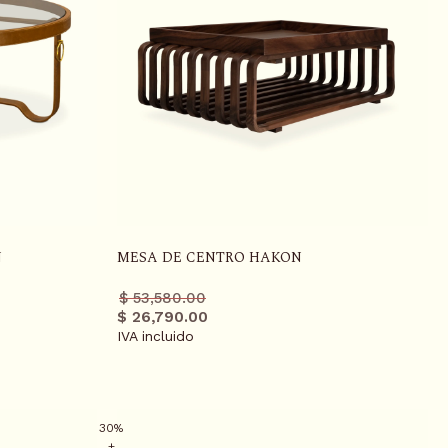
N
MESA DE CENTRO HAKON
Precio
Precio
$ 53,580.00
regular
promo
$ 26,790.00
IVA incluido
30%
+