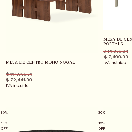
MESA DE CEN
PORTALS
Precio
Precio
$ 14,853.84
regula
promo
$ 7,490.00
MESA DE CENTRO MOÑO NOGAL
IVA incluido
Precio
Precio
$ 114,985.71
regular
promo
$ 72,441.00
IVA incluido
30%
30%
+
+
10%
10%
OFF
OFF