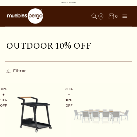
SharkyFire Industries
0
O
U
T
D
O
O
R
1
0
%
O
F
F
Filtrar
30%
30%
+
+
10%
10%
OFF
OFF