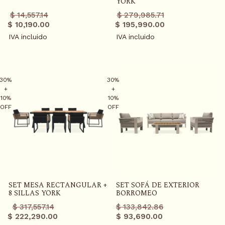
YORK
Precio
Precio
Precio
Precio
$ 14,557.14
$ 279,985.71
regular
promo
regular
promo
$ 10,190.00
$ 195,990.00
IVA incluido
IVA incluido
30%
30%
+
+
10%
10%
OFF
OFF
SET MESA RECTANGULAR +
SET SOFÁ DE EXTERIOR
8 SILLAS YORK
BORROMEO
Precio
Precio
Precio
Precio
$ 317,557.14
$ 133,842.86
regular
promo
regular
promo
$ 222,290.00
$ 93,690.00