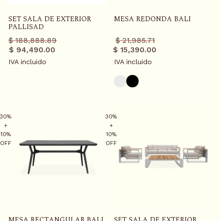
SET SALA DE EXTERIOR
MESA REDONDA BALI
PALLISAD
Precio
Precio
Precio
Precio
$ 188,888.89
$ 21,985.71
regular
promo
regular
promo
$ 94,490.00
$ 15,390.00
IVA incluido
IVA incluido
30%
30%
+
+
10%
10%
OFF
OFF
MESA RECTANGULAR BALI
SET SALA DE EXTERIOR