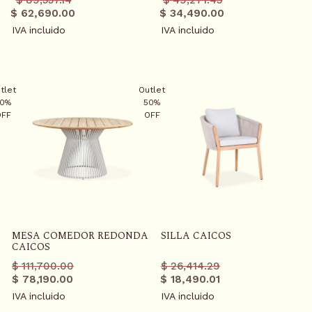
regular
promo
regular
promo
$ 62,690.00
$ 34,490.00
IVA incluido
IVA incluido
tlet
Outlet
0%
50%
OFF
OFF
MESA COMEDOR REDONDA
SILLA CAICOS
CAICOS
Precio
Precio
Precio
Precio
$ 111,700.00
$ 26,414.29
regular
promo
regular
promo
$ 78,190.00
$ 18,490.01
IVA incluido
IVA incluido