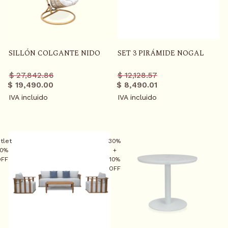
SILLÓN COLGANTE NIDO
SET 3 PIRÁMIDE NOGAL
S
Precio
Precio
Precio
Precio
K
$ 27,842.86
$ 12,128.57
regular
promo
regular
promo
$ 19,490.00
$ 8,490.01
I
IVA incluido
IVA incluido
P
T
O
C
tlet
30%
O
0%
+
OFF
10%
N
OFF
T
E
N
T