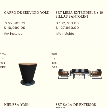
CARRO DE SERVICIO YORK
SET MESA EXTENDIBLE + 10
SILLAS SANTORINI
Precio
Precio
Precio
Precio
$ 22,985.71
$ 182,700.00
regular
promo
regular
promo
$ 16,090.00
$ 127,890.00
IVA incluido
IVA incluido
30%
30%
+
+
10%
10%
OFF
OFF
HIELERA YORK
SET SALA DE EXTERIOR