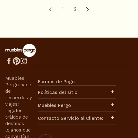
1
2
Muebles
Formas de Pago
Pergo nace
de
Políticas del sitio
recuerdos y
Aviso de Privacidad
viajes:
Muebles Pergo
Términos de Uso
regalos
Términos y Condiciones
Políticas de Envíos
tráidos de
Contacto Servicio al Cliente:
Cambios y Devoluciones
destinos
Facturación
lejanos que
Contacto de Ventas:
Nuestra Historia
convertían