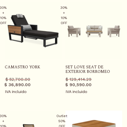
30%
30%
+
+
10%
10%
OFF
OFF
CAMASTRO YORK
SET LOVE SEAT DE
EXTERIOR BORROMEO
Precio
Precio
Precio
Precio
$ 52,700.00
$ 129,414.29
regular
promo
regular
promo
$ 36,890.00
$ 90,590.00
IVA incluido
IVA incluido
30%
Outlet
+
50%
10%
OFF