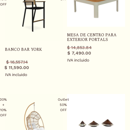
OFF
MESA DE CENTRO PARA
EXTERIOR PORTALS
Precio
Precio
$ 14,853.84
BANCO BAR YORK
regular
promo
$ 7,490.00
IVA incluido
Precio
Precio
$ 16,557.14
regular
promo
$ 11,590.00
IVA incluido
30%
Outlet
+
50%
10%
OFF
OFF