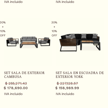
IVA incluido
IVA incluido
30%
30%
+
+
10%
10%
OFF
OFF
SET SALA DE EXTERIOR
SET SALA EN ESCUADRA DE
CAMBUSA
EXTERIOR YORK
Precio
Precio
Precio
Precio
$ 255,271.43
$ 227,128.57
regular
promo
regular
promo
$ 178,690.00
$ 158,989.99
IVA incluido
IVA incluido