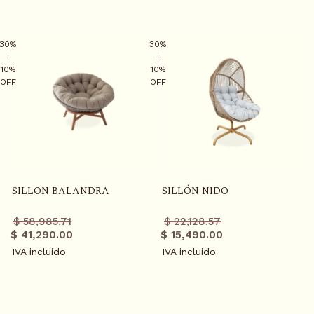
30%
30%
+
+
10%
10%
OFF
OFF
SILLON BALANDRA
SILLÓN NIDO
Precio
Precio
Precio
Precio
$ 58,985.71
$ 22,128.57
regular
promo
regular
promo
$ 41,290.00
$ 15,490.00
IVA incluido
IVA incluido