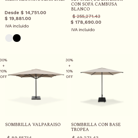
CON SOFÁ CAMBUSA
BLANCO
Desde $ 14,751.00
Precio
Precio
$ 255,271.43
$ 19,881.00
regular
promo
$ 178,690.00
IVA incluido
IVA incluido
30%
30%
+
+
10%
10%
OFF
OFF
SOMBRILLA VALPARAISO
SOMBRILLA CON BASE
TROPEA
Precio
Precio
Precio
Precio
$ 89,557.14
$ 49,271.43