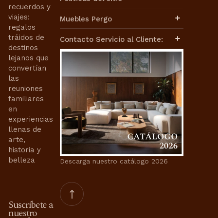
N
recuerdos y
Aviso de Privacidad
viajes:
T
Muebles Pergo
Términos de Uso
regalos
Términos y Condiciones
Políticas de Envíos
tráidos de
Contacto Servicio al Cliente:
Cambios y Devoluciones
destinos
Facturación
lejanos que
Contacto de Ventas:
Nuestra Historia
convertían
Nuestra Misión
ventasweb@mueblespergo.com
las
Aviso de Privacidad
reuniones
Contrato de Compra-Venta
Whatsapp:
familiares
Términos de Uso
en
55 6421 0110
55 3399 9859
Términos y Condiciones
experiencias
Contacto de Servicios de
llenas de
Interiorismo:
arte,
historia y
proyectosweb@mueblespergo.com
belleza
Descarga nuestro catálogo 2026
Whatsapp:
55 3399 9859
Contacto Servicio al Cliente:
Suscríbete a
servicioaclientes@mueblespergo.com
nuestro