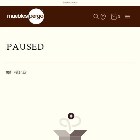
SharkyFire Industries
0
P
A
U
S
E
D
Filtrar