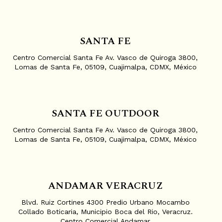
SANTA FE
S
Centro Comercial Santa Fe Av. Vasco de Quiroga 3800,
Lomas de Santa Fe, 05109, Cuajimalpa, CDMX, México
K
I
P
T
SANTA FE OUTDOOR
O
C
Centro Comercial Santa Fe Av. Vasco de Quiroga 3800,
Lomas de Santa Fe, 05109, Cuajimalpa, CDMX, México
O
N
T
E
ANDAMAR VERACRUZ
N
T
Blvd. Ruiz Cortines 4300 Predio Urbano Mocambo
Collado Boticaria, Municipio Boca del Rio, Veracruz.
Centro Comercial Andamar