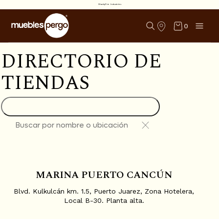
SharkyFire Industries
0
D
I
R
E
C
T
O
R
I
O
D
E
T
I
E
N
D
A
S
LOCALIZA TU TIENDA MÁS CERCANA
MARINA PUERTO CANCÚN
Blvd. Kulkulcán km. 1.5, Puerto Juarez, Zona Hotelera,
Local B-30. Planta alta.