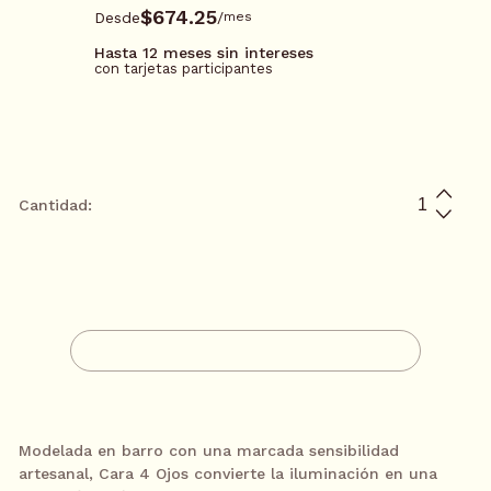
$674.25
Desde
/
mes
Hasta 12 meses sin intereses
con tarjetas participantes
*Tarjetas participantes: BBVA, Santander, Mifel, Banamex, Amex
y PayPal
Cantidad:
$2697.00
3 meses sin intereses*
/
mes
AGREGAR A CARRITO
$1348.50
6 meses sin intereses*
/
mes
CONTACTA A UN ASESOR
$899.00
9 meses sin intereses*
/
mes
Modelada en barro con una marcada sensibilidad
artesanal, Cara 4 Ojos convierte la iluminación en una
$674.25
12 meses sin intereses*
/
mes