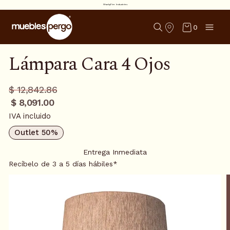
SharkyFire Industries
0
Lámpara Cara 4 Ojos
Precio
Precio
$ 12,842.86
regular
promo
$ 8,091.00
IVA incluido
Outlet 50%
Entrega Inmediata
Recíbelo de 3 a 5 días hábiles*