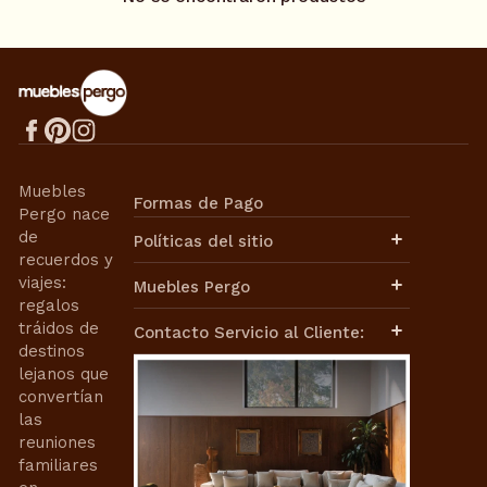
Muebles
Formas de Pago
Pergo nace
de
Políticas del sitio
recuerdos y
Aviso de Privacidad
viajes:
Muebles Pergo
Términos de Uso
regalos
Términos y Condiciones
Políticas de Envíos
tráidos de
Contacto Servicio al Cliente:
Cambios y Devoluciones
destinos
Facturación
lejanos que
Contacto de Ventas:
Nuestra Historia
convertían
Nuestra Misión
ventasweb@mueblespergo.com
las
Aviso de Privacidad
reuniones
Contrato de Compra-Venta
Whatsapp:
familiares
Términos de Uso