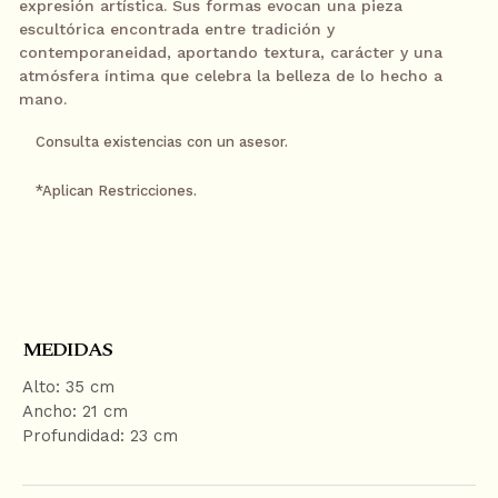
expresión artística. Sus formas evocan una pieza
escultórica encontrada entre tradición y
contemporaneidad, aportando textura, carácter y una
18 meses sin intereses
$449.50
/
atmósfera íntima que celebra la belleza de lo hecho a
mes
S
mano.
Pagando a través de PayPal
K
Consulta existencias con un asesor.
I
24 meses sin intereses
$337.13
P
/
mes
*Aplican Restricciones.
Pagando con tarjeta Banamex a
T
través de PayPal
O
C
¿Necesitas ayuda?
O
CONTACTAR
N
Contacta a un asesor por WhatsApp
T
MEDIDAS
Ver términos y condiciones
E
Alto: 35 cm
N
Ancho: 21 cm
T
Profundidad: 23 cm