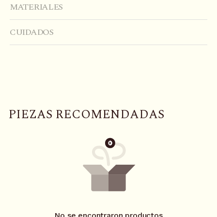
MATERIALES
CUIDADOS
P
I
E
Z
A
S
R
E
C
O
M
E
N
D
A
D
A
S
No se encontraron productos