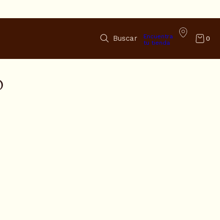
Encuentra
Buscar
0
tu tienda
O
A