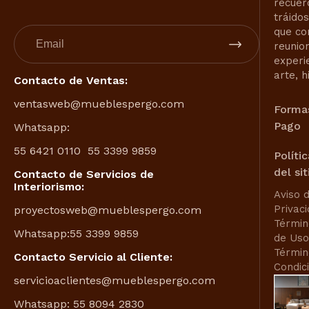
recuer
tráido
que co
reunio
experi
arte, h
Contacto de Ventas:
ventasweb@mueblespergo.com
Forma
Pago
Whatsapp:
55 6421 0110
55 3399 9859
Políti
del sit
Contacto de Servicios de
Interiorismo:
Aviso 
Privac
proyectosweb@mueblespergo.com
Términ
Whatsapp:
55 3399 9859
de Uso
Términ
Contacto Servicio al Cliente:
Condic
servicioaclientes@mueblespergo.com
Whatsapp:
55 8094 2830