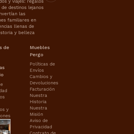
dos y viajes: regalos
s de destinos lejanos
nvertían las
nes familiares en
encias llenas de
istoria y belleza
s de
Muebles
Pergo
Políticas de
cas
Envíos
io
Cambios y
Devoluciones
de
Facturación
idad
Nuestra
os
Historia
Nuestra
os y
Misión
iones
Aviso de
Privacidad
Contrato de