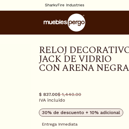
SharkyFire Industries
RELOJ DECORATIV
JACK DE VIDRIO
CON ARENA NEGR
0116797
$ 837.00
$ 1,440.00
Precio
Precio
IVA incluido
regular
promo
30% de descuento + 10% adicional
Entrega Inmediata