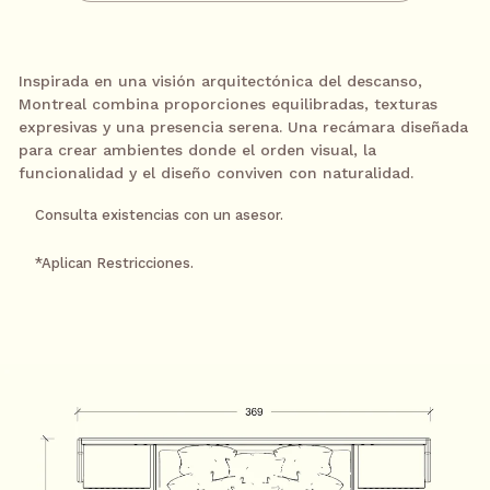
18 meses sin intereses
$4889.50
/
mes
Inspirada en una visión arquitectónica del descanso,
Pagando a través de PayPal
Montreal combina proporciones equilibradas, texturas
expresivas y una presencia serena. Una recámara diseñada
24 meses sin intereses
para crear ambientes donde el orden visual, la
$3667.13
/
mes
funcionalidad y el diseño conviven con naturalidad.
Pagando con tarjeta Banamex a
través de PayPal
Consulta existencias con un asesor.
¿Necesitas ayuda?
*Aplican Restricciones.
CONTACTAR
Contacta a un asesor por WhatsApp
Ver términos y condiciones
S