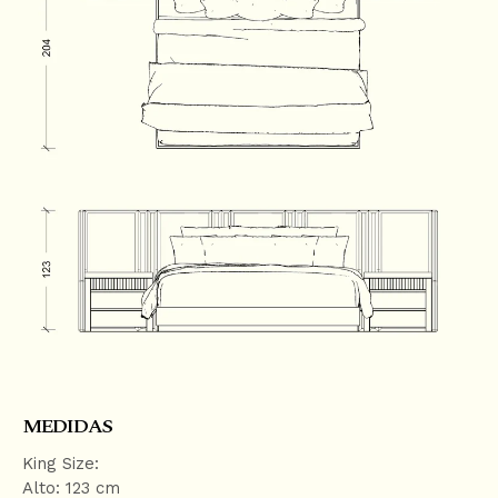
K
I
P
T
O
C
O
N
T
E
N
T
MEDIDAS
King Size:
Alto: 123 cm