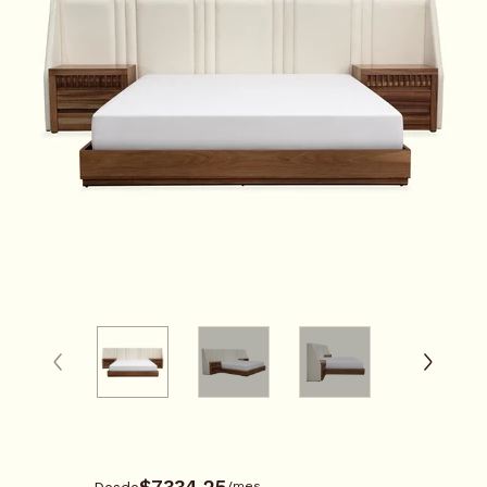
0115103
$7334.25
Desde
/
mes