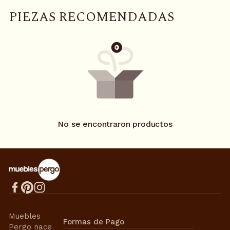
P
I
E
Z
A
S
R
E
C
O
M
E
N
D
A
D
A
S
No se encontraron productos
Muebles
Formas de Pago
Pergo nace