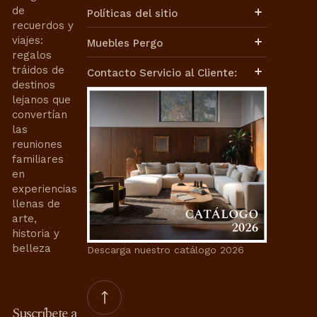
de
Políticas del sitio
recuerdos y
Aviso de Privacidad
viajes:
Muebles Pergo
Términos de Uso
regalos
Términos y Condiciones
Políticas de Envíos
tráidos de
Contacto Servicio al Cliente:
Cambios y Devoluciones
destinos
Facturación
lejanos que
Contacto de Ventas:
Nuestra Historia
convertían
Nuestra Misión
ventasweb@mueblespergo.com
las
Aviso de Privacidad
reuniones
Contrato de Compra-Venta
Whatsapp:
familiares
Términos de Uso
en
55 6421 0110
55 3399 9859
Términos y Condiciones
experiencias
Contacto de Servicios de
llenas de
Interiorismo:
arte,
historia y
proyectosweb@mueblespergo.com
belleza
Descarga nuestro catálogo 2026
Whatsapp:
55 3399 9859
Contacto Servicio al Cliente:
Suscríbete a
servicioaclientes@mueblespergo.com