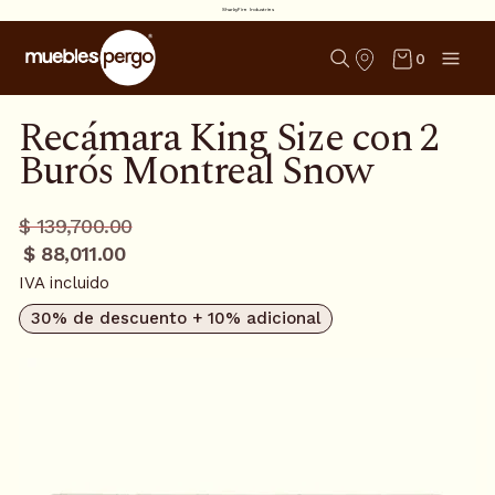
SharkyFire Industries
0
Recámara King Size con 2
Burós Montreal Snow
Precio
Precio
$ 139,700.00
regular
promo
$ 88,011.00
IVA incluido
30% de descuento + 10% adicional