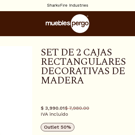
SharkyFire Industries
SET DE 2 CAJAS
RECTANGULARES
DECORATIVAS DE
MADERA
0116386
$ 3,990.01
$ 7,980.00
Precio
Precio
IVA incluido
regular
promo
Outlet 50%