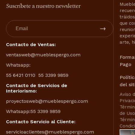
Suscríbete a nuestro newsletter
Mueble
recuer
tráido
que co
reunio
experi
arte, h
Contacto de Ventas:
ventasweb@mueblespergo.com
Forma
Pago
Whatsapp:
55 6421 0110
55 3399 9859
Políti
del sit
Contacto de Servicios de
Interiorismo:
Aviso 
Privac
proyectosweb@mueblespergo.com
Términ
Whatsapp:
55 3399 9859
de Uso
Términ
Contacto Servicio al Cliente:
Condic
servicioaclientes@mueblespergo.com