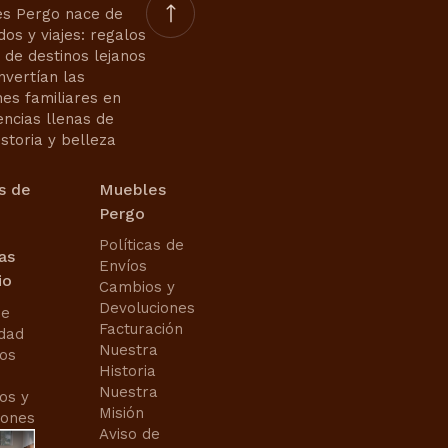
s Pergo nace de
dos y viajes: regalos
s de destinos lejanos
nvertían las
nes familiares en
encias llenas de
istoria y belleza
s de
Muebles
Pergo
Políticas de
cas
Envíos
io
Cambios y
Devoluciones
de
Facturación
idad
Nuestra
os
Historia
Nuestra
os y
Misión
iones
Aviso de