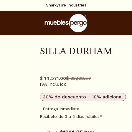
SharkyFire Industries
SILLA DURHAM
0116378
$ 14,571.00
$ 23,128.57
Precio
Precio
IVA incluido
regular
promo
30% de descuento + 10% adicional
Entrega Inmediata
Recíbelo de 3 a 5 días hábiles*