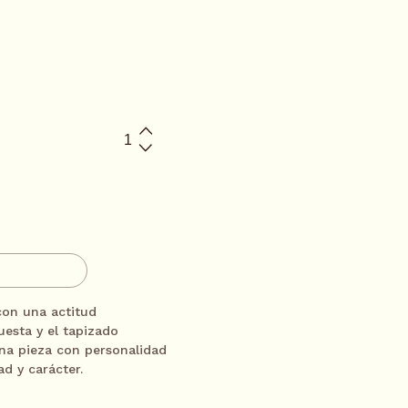
l, Banamex, Amex y PayPal
$4857.00
/
mes
ITO
$2428.50
/
mes
ESOR
$1619.00
/
mes
 con una actitud
esta y el tapizado
Una pieza con personalidad
$1214.25
/
mes
d y carácter.