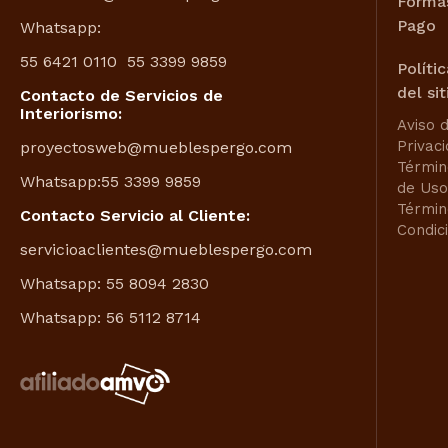
Forma
Pago
Whatsapp:
55 6421 0110
55 3399 9859
Políti
del sit
Contacto de Servicios de
Interiorismo:
Aviso 
Privac
proyectosweb@mueblespergo.com
Términ
Whatsapp:
55 3399 9859
de Uso
Términ
Contacto Servicio al Cliente:
Condic
servicioaclientes@mueblespergo.com
Whatsapp:
55 8094 2830
Whatsapp:
56 5112 8714