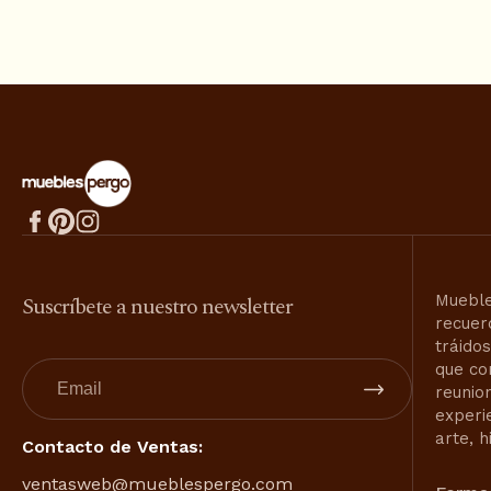
Suscríbete a nuestro newsletter
Mueble
recuer
tráido
que co
reunio
experi
arte, h
Contacto de Ventas:
ventasweb@mueblespergo.com