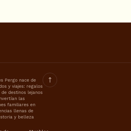
s Pergo nace de
dos y viajes: regalos
s de destinos lejanos
nvertían las
nes familiares en
encias llenas de
istoria y belleza