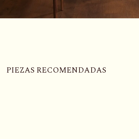
P
I
E
Z
A
S
R
E
C
O
M
E
N
D
A
D
A
S