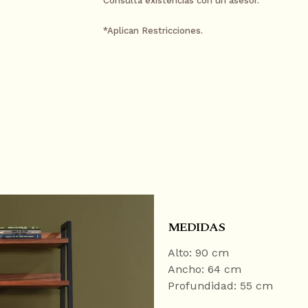
Consulta existencias con un asesor.
18 meses sin intereses
*Aplican Restricciones.
Pagando a través de PayPal
24 meses sin intereses
Pagando con tarjeta Banamex a través de PayPa
¿Necesitas ayuda?
Contacta a un asesor por WhatsApp
Ver términos y condici
MEDIDAS
Alto: 90 cm
Ancho: 64 cm
Profundidad: 55 cm