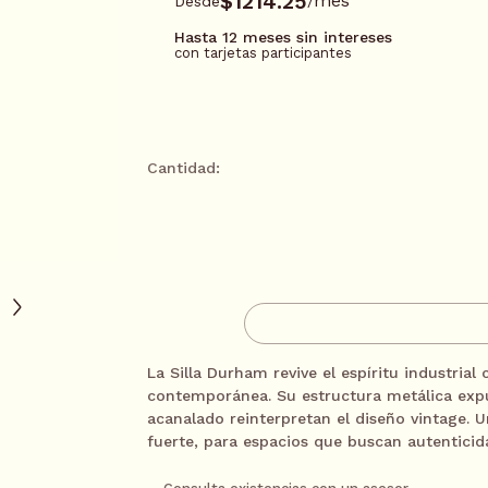
$1214.25
mes
Desde
/
Hasta 12 meses sin intereses
con tarjetas participantes
*Tarjetas participantes: BBVA, Santander, Mife
Cantidad:
3 meses sin intereses*
AGREGAR A CARR
6 meses sin intereses*
CONTACTA A UN AS
9 meses sin intereses*
La Silla Durham revive el espíritu industrial
contemporánea. Su estructura metálica expu
acanalado reinterpretan el diseño vintage. 
12 meses sin intereses*
fuerte, para espacios que buscan autenticida