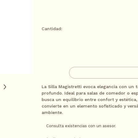
*Tarjetas participantes: BBVA, Santander, Mife
Cantidad:
3 meses sin intereses*
AGREGAR A CARR
6 meses sin intereses*
CONTACTA A UN AS
9 meses sin intereses*
La Silla Magistretti evoca elegancia con un 
profundo. Ideal para salas de comedor o es
busca un equilibrio entre confort y estética, 
12 meses sin intereses*
convierte en un elemento sofisticado y versá
ambiente.
Consulta existencias con un asesor.
18 meses sin intereses
Pagando a través de PayPal