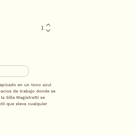
l, Banamex, Amex y PayPal
$2163.33
/
mes
ITO
$1081.67
/
mes
ESOR
$721.11
/
mes
tapizado en un tono azul
pacios de trabajo donde se
la Silla Magistretti se
$540.83
/
mes
til que eleva cualquier
$360.56
/
mes