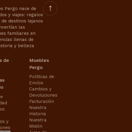
s Pergo nace de
dos y viajes: regalos
s de destinos lejanos
nvertían las
nes familiares en
encias llenas de
istoria y belleza
s de
Muebles
Pergo
Políticas de
cas
Envíos
io
Cambios y
Devoluciones
de
Facturación
idad
Nuestra
os
Historia
Nuestra
os y
Misión
iones