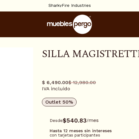
SharkyFire Industries
SILLA MAGISTRETT
0111562
$ 6,490.00
$ 12,980.00
Precio
Precio
IVA incluido
regular
promo
Outlet 50%
$540.83
mes
Desde
/
Hasta 12 meses sin intereses
con tarjetas participantes