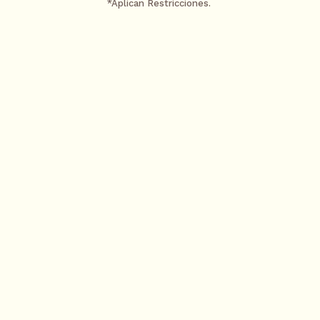
*Aplican Restricciones.
24 meses sin intereses
Pagando con tarjeta Banamex a través de PayPa
¿Necesitas ayuda?
Contacta a un asesor por WhatsApp
Ver términos y condici