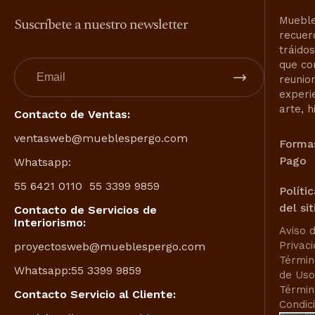
Suscríbete a nuestro newsletter
Mueble
recuer
tráido
que co
reunio
experi
arte, h
Contacto de Ventas:
ventasweb@mueblespergo.com
Forma
Pago
Whatsapp:
55 6421 0110
55 3399 9859
Políti
del sit
Contacto de Servicios de
Interiorismo:
Aviso 
Privac
proyectosweb@mueblespergo.com
Términ
Whatsapp:
55 3399 9859
de Uso
Términ
Contacto Servicio al Cliente:
Condic