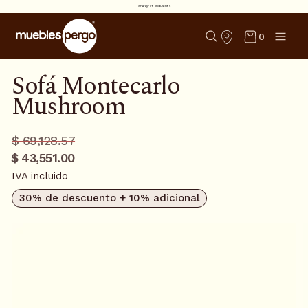
SharkyFire Industries
0
Sofá Montecarlo
Mushroom
Precio
Precio
$ 69,128.57
regular
promo
$ 43,551.00
IVA incluido
30% de descuento + 10% adicional