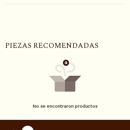
P
I
E
Z
A
S
R
E
C
O
M
E
N
D
A
D
A
S
No se encontraron productos