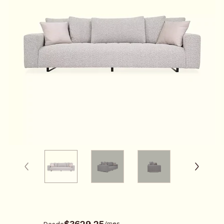
0116307
$3629.25
Desde
/
mes