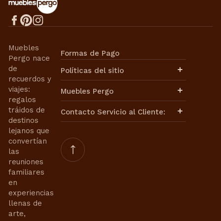
Muebles
Formas de Pago
Pergo nace
de
Políticas del sitio
recuerdos y
Aviso de Privacidad
viajes:
Muebles Pergo
Términos de Uso
regalos
Términos y Condiciones
Políticas de Envíos
tráidos de
Contacto Servicio al Cliente:
Cambios y Devoluciones
destinos
Facturación
lejanos que
Contacto de Ventas:
Nuestra Historia
convertían
Nuestra Misión
ventasweb@mueblespergo.com
las
Aviso de Privacidad
reuniones
Contrato de Compra-Venta
Whatsapp:
familiares
Términos de Uso
en
55 6421 0110
55 3399 9859
Términos y Condiciones
experiencias
Contacto de Servicios de
llenas de
Interiorismo:
arte,