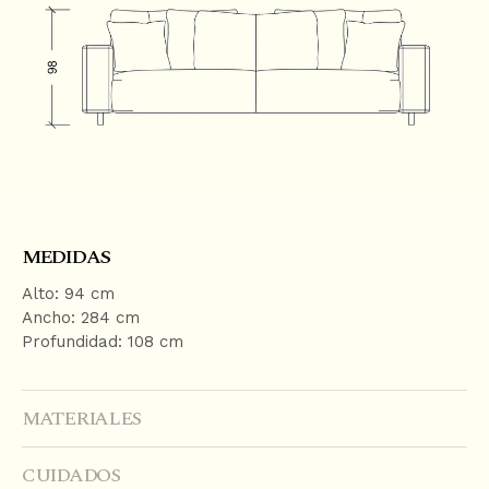
N
T
E
N
T
MEDIDAS
Alto: 94 cm
Ancho: 284 cm
Profundidad: 108 cm
MATERIALES
CUIDADOS