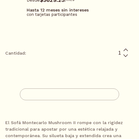
Hasta 12 meses sin intereses
con tarjetas participantes
*Tarjetas participantes: BBVA, Santander, Mifel, Banamex, Amex
y PayPal
Cantidad:
$14,517.00
3 meses sin intereses*
/
mes
AGREGAR A CARRITO
$7258.50
6 meses sin intereses*
/
mes
CONTACTA A UN ASESOR
$4839.00
9 meses sin intereses*
/
mes
El Sofá Montecarlo Mushroom II rompe con la rigidez
tradicional para apostar por una estética relajada y
$3629.25
12 meses sin intereses*
/
mes
contemporánea. Su silueta baja y extendida crea una